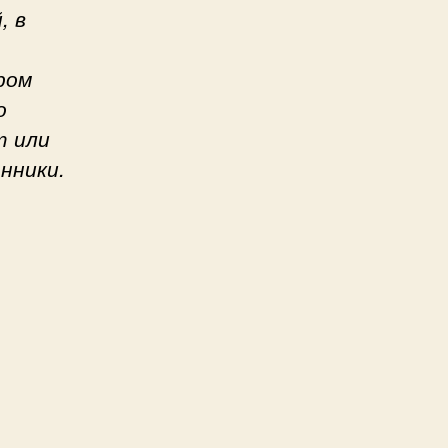
, в
ром
о
т или
нники.