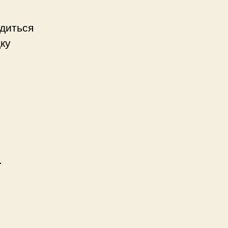
диться
ку
.