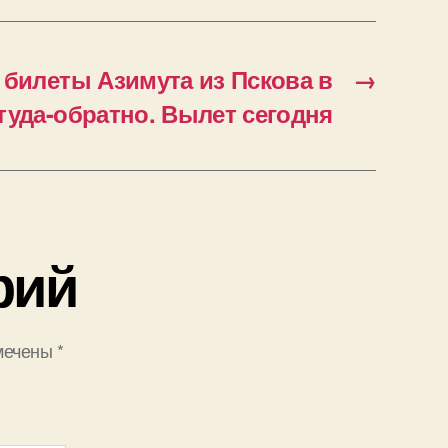
 билеты Азимута из Пскова в
→
 туда-обратно. Вылет сегодня
рий
мечены
*