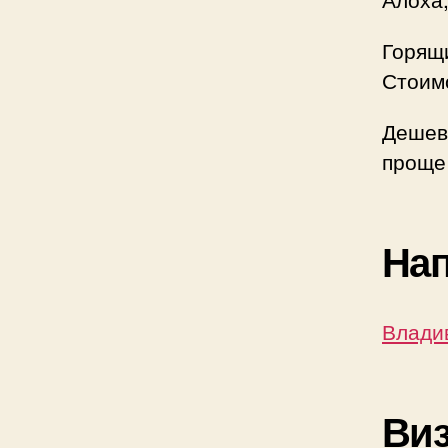
Горящ
Стоимо
Дешев
проще
Нап
Владив
Виз