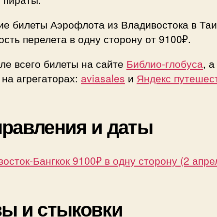
910
в
ие билеты Аэрофлота из Владивостока в Таи
одн
сть перелета в одну сторону от 9100₽.
стор
(зав
ле всего билеты на сайте
Библио-глобуса
, а
 на агрегаторах:
aviasales
и
Яндекс путешес
равления и даты
осток-Бангкок 9100₽ в одну сторону (2 апре
ы и стыковки