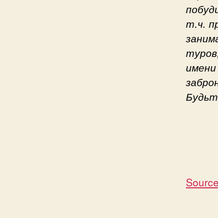
побуд
т.ч. 
заним
туров
имени
забро
Будьт
Source