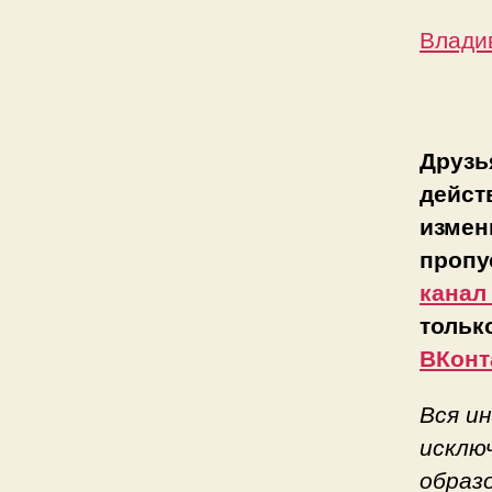
Владив
Друзь
дейст
измен
пропу
канал
тольк
ВКонт
Вся и
исклю
образ