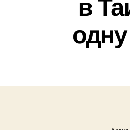
в Та
одну
Алоха,