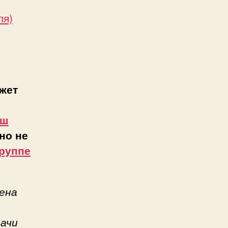
ля)
жет
аш
но не
руппе
ена
дачи