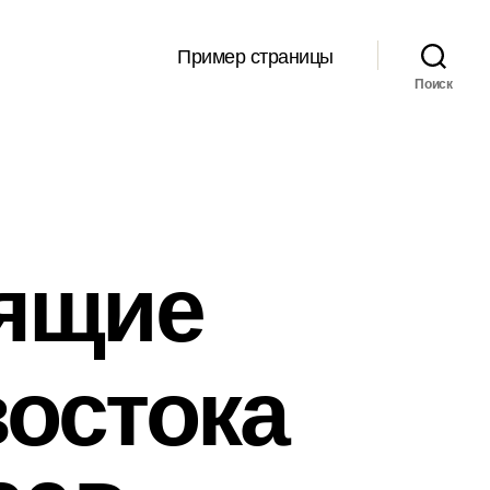
Пример страницы
Поиск
рящие
остока