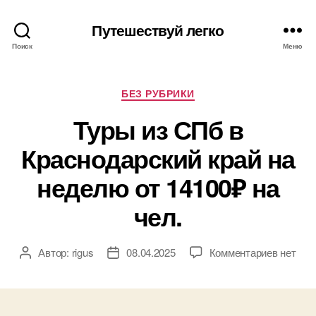
Путешествуй легко
Поиск
Меню
Рубрики
БЕЗ РУБРИКИ
Туры из СПб в
Краснодарский край на
неделю от 14100₽ на
чел.
к
Автор:
rigus
08.04.2025
Комментариев
нет
Автор
Дата
записи
записи
записи
Туры
из
СПб