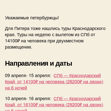
в
Краснод
край
Уважаемые петербуржцы!
на
неделю
Для Питера тоже нашлись туры Краснодарского
от
края. Туры на неделю с вылетом из СПб от
14100₽
14100₽ на человека при двухместном
на
размещении.
чел.
Направления и даты
09 апреля- 15 апреля:
СПб — Краснодарский
Край, от 14100₽ на человека (28200₽ на двоих)
на 6 ночей
10 апреля- 16 апреля:
СПб — Краснодарский
Край, от 16100₽ на человека (29200₽ на двоих)
на 6 ночей