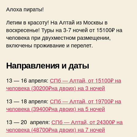
на
Алоха пираты!
3-
7
Летим в красоту! На Алтай из Москвы в
ночей
воскресенье! Туры на 3-7 ночей от 15100₽ на
от
человека при двухместном размещении,
15100₽
включены проживание и перелет.
на
чел.
Направления и даты
13 — 16 апреля:
СПб — Алтай, от 15100₽ на
человека (30200₽на двоих) на 3 ночей
13 — 18 апреля:
СПб — Алтай, от 19700₽ на
человека (39400₽на двоих) на 5 ночей
13 — 20 апреля:
СПб — Алтай, от 24300₽ на
человека (48700₽на двоих) на 7 ночей