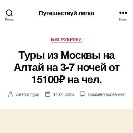
Путешествуй легко
Поиск
Меню
Рубрики
БЕЗ РУБРИКИ
Туры из Москвы на
Алтай на 3-7 ночей от
15100₽ на чел.
к
Автор:
rigus
11.04.2025
Комментариев
нет
Автор
Дата
записи
записи
записи
Туры
из
Москвы
на
Алтай