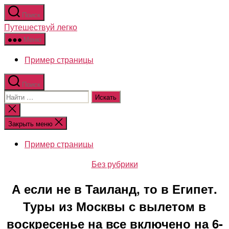
Перейти
Поиск
к
Путешествуй легко
содержимому
Меню
Пример страницы
Поиск
Поиск:
Закрыть
поиск
Закрыть меню
Пример страницы
Рубрики
Без рубрики
А если не в Таиланд, то в Египет.
Туры из Москвы с вылетом в
воскресенье на все включено на 6-