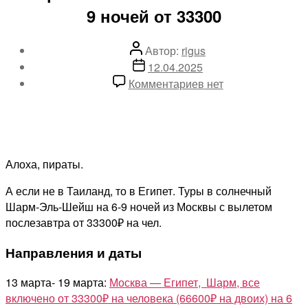
9 ночей от 33300
Автор
Автор:
rigus
записи
Дата
12.04.2025
записи
к
Комментариев
нет
записи
А
если
не
в
Алоха, пираты.
Таиланд,
А если не в Таиланд, то в Египет. Туры в солнечный
то
Шарм-Эль-Шейш на 6-9 ночей из Москвы с вылетом
в
послезавтра от 33300₽ на чел.
Египет.
Туры
Направления и даты
из
Москвы
13 марта- 19 марта:
Москва — Египет, Шарм, все
с
включено от 33300₽ на человека (66600₽ на двоих) на 6
вылетом