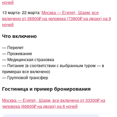
ночей
в
воскресенье
13 марта- 22 марта:
Москва — Египет, Шарм, все
на
включено от 36900₽ на человека (73800₽ на двоих) на 9
все
ночей
включено
на
Что включено
6-
9
— Перелет
ночей
— Проживание
от
— Медицинская страховка
33300
— Питание (в соответствии с выбранным туром — в
примерах все включено)
— Групповой трансфер
Гостиница и пример бронирования
Москва — Египет, Шарм, все включено от 33300₽ на
человека (66600₽ на двоих) на 6 ночей