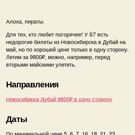
из
Новоси
в
Алоха, пираты.
Дубай
от
Для тех, кто любит погорячее! У S7 есть
9800₽
недорогие билеты из Новосибирска в Дубай на
в
май, но по хорошей цене только в одну сторону.
одну
Летим за 9800₽, можно, например, перед
сторону
вторыми майскими улететь.
в
мае
Направления
Новосибирск-Дубай 9800₽ в одну сторону
Даты
По минимальной цене 5, 6, 7, 16, 18, 21, 23