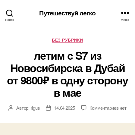
Путешествуй легко
Поиск
Меню
Рубрики
БЕЗ РУБРИКИ
летим с S7 из
Новосибирска в Дубай
от 9800₽ в одну сторону
в мае
к
Автор:
rigus
14.04.2025
Комментариев
нет
Автор
Дата
записи
записи
записи
летим
с
S7