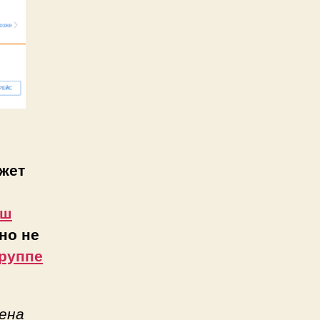
жет
аш
но не
руппе
ена