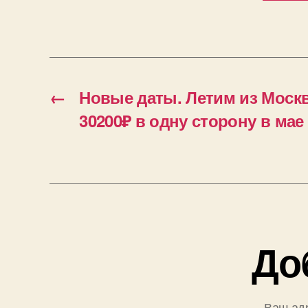
←
Новые даты. Летим из Москв
30200₽ в одну сторону в мае
До
Ваш адр