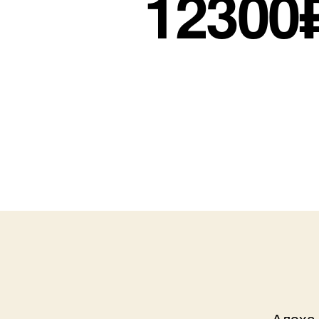
12300₽
Алоха,