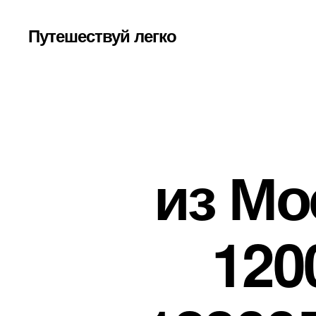
Путешествуй легко
из Мо
120