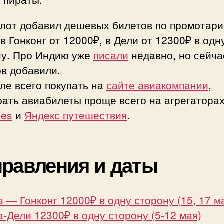
123
в
лот добавил дешевых билетов по промотар
одн
в Гонконг от 12000₽, в Дели от 12300₽ в одн
стор
ну. Про Индию уже
писали
недавно, но сейча
в
ов добавили.
мае
ле всего покупать на
сайте авиакомпании
,
ать авиабилеты проще всего на агрегаторах
les
и
Яндекс путешествия
.
равления и даты
 — Гонконг 12000₽ в одну сторону (15, 17 м
-Дели 12300₽ в одну сторону (5-12 мая)