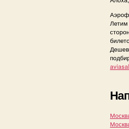
Аэроф
Летим 
сторо
билет
Дешев
подбир
aviasa
Нап
Москва
Москва