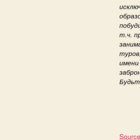
исклю
образ
побуд
т.ч. 
заним
туров
имени
забро
Будьт
Source