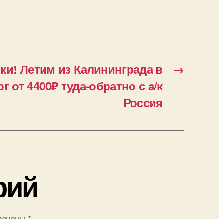
ки! Летим из Калининграда в
→
г от 4400₽ туда-обратно с a/к
Россия
рий
мечены
*