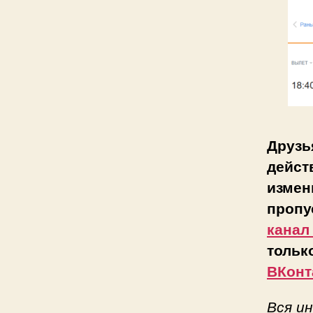
Друзь
дейст
измен
пропу
канал
тольк
ВКонт
Вся и