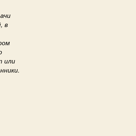
дачи
, в
ром
о
т или
нники.