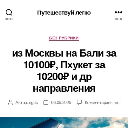
Путешествуй легко
Поиск
Меню
Рубрики
БЕЗ РУБРИКИ
из Москвы на Бали за
10100₽, Пхукет за
10200₽ и др
направления
к
Автор:
rigus
06.05.2025
Комментариев
нет
Автор
Дата
записи
записи
записи
из
Москвы
на