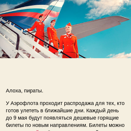
Бали
за
10100₽,
Пхукет
за
10200₽
и
др
направл
Алоха, пираты.
У Аэрофлота проходит распродажа для тех, кто
готов улететь в ближайшие дни. Каждый день
до 9 мая будут появляться дешевые горящие
билеты по новым направлениям. Билеты можно