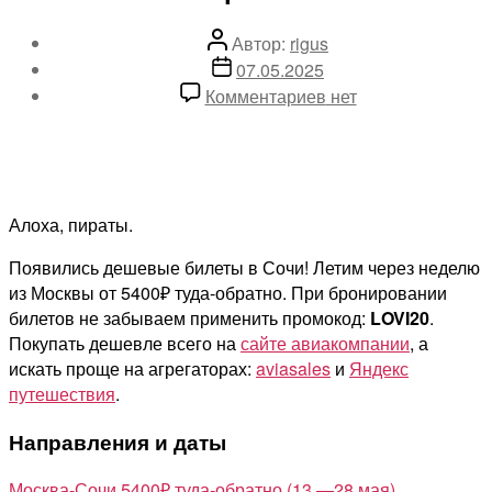
Автор
Автор:
rigus
записи
Дата
07.05.2025
записи
к
Комментариев
нет
записи
Дешевые
билеты
Победы
из
Алоха, пираты.
Москвы
Появились дешевые билеты в Сочи! Летим через неделю
в
из Москвы от 5400₽ туда-обратно. При бронировании
Сочи
билетов не забываем применить промокод:
LOVI20
.
от
Покупать дешевле всего на
сайте авиакомпании
, а
5400₽
искать проще на агрегаторах:
aviasales
и
Яндекс
туда-
путешествия
.
обратно
Направления и даты
Москва-Сочи 5400₽ туда-обратно (13 —28 мая)