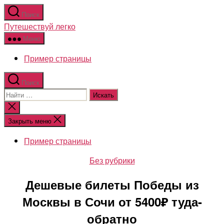
Перейти
Поиск
к
Путешествуй легко
содержимому
Меню
Пример страницы
Поиск
Поиск:
Закрыть
поиск
Закрыть меню
Пример страницы
Рубрики
Без рубрики
Дешевые билеты Победы из
Москвы в Сочи от 5400₽ туда-
обратно